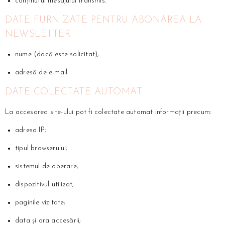
conținutul mesajului transmis.
DATE FURNIZATE PENTRU ABONAREA LA
NEWSLETTER
nume (dacă este solicitat);
adresă de e-mail.
DATE COLECTATE AUTOMAT
La accesarea site-ului pot fi colectate automat informații precum:
adresa IP;
tipul browserului;
sistemul de operare;
dispozitivul utilizat;
paginile vizitate;
data și ora accesării;