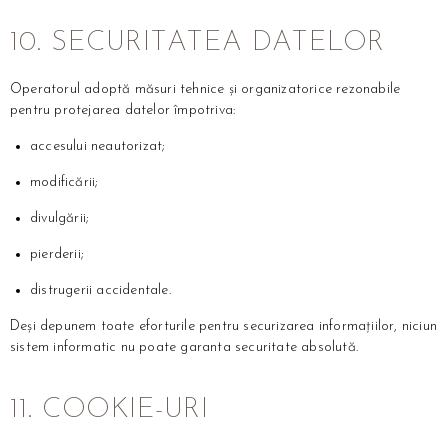
10. SECURITATEA DATELOR
Operatorul adoptă măsuri tehnice și organizatorice rezonabile
pentru protejarea datelor împotriva:
accesului neautorizat;
modificării;
divulgării;
pierderii;
distrugerii accidentale.
Deși depunem toate eforturile pentru securizarea informațiilor, niciun
sistem informatic nu poate garanta securitate absolută.
11. COOKIE-URI