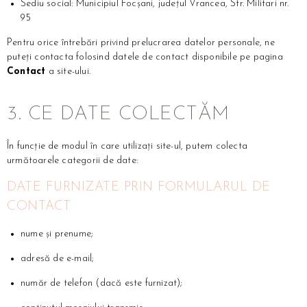
Sediu social: Municipiul Focșani, județul Vrancea, Str. Militari nr.
95
Pentru orice întrebări privind prelucrarea datelor personale, ne
puteți contacta folosind datele de contact disponibile pe pagina
Contact
a site-ului.
3. CE DATE COLECTĂM
În funcție de modul în care utilizați site-ul, putem colecta
următoarele categorii de date:
DATE FURNIZATE PRIN FORMULARUL DE
CONTACT
nume și prenume;
adresă de e-mail;
număr de telefon (dacă este furnizat);