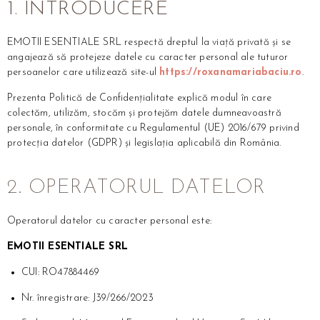
1. INTRODUCERE
EMOTII ESENTIALE SRL respectă dreptul la viață privată și se
angajează să protejeze datele cu caracter personal ale tuturor
persoanelor care utilizează site-ul
https://roxanamariabaciu.ro
.
Prezenta Politică de Confidențialitate explică modul în care
colectăm, utilizăm, stocăm și protejăm datele dumneavoastră
personale, în conformitate cu Regulamentul (UE) 2016/679 privind
protecția datelor (GDPR) și legislația aplicabilă din România.
2. OPERATORUL DATELOR
Operatorul datelor cu caracter personal este:
EMOTII ESENTIALE SRL
CUI: RO47884469
Nr. înregistrare: J39/266/2023