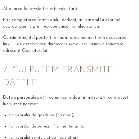
Abonarea la newsletter este voluntară.
Prin completarea formularului dedicat, utilizatorul își exprimă
acordul pentru primirea comunicărilor electronice.
Consimțământul poate fi retras în orice moment prin accesarea
linkului de dezabonare din fiecare e-mail sau printr-o solicitare
adresată Operatorului.
7. CUI PUTEM TRANSMITE
DATELE
Datele personale pot fi comunicate doar în măsura în care acest
lucru este necesar:
furnizorului de găzduire (hosting);
furnizorilor de servicii IT și mentenanță;
furnizorului serviciului de newsletter;